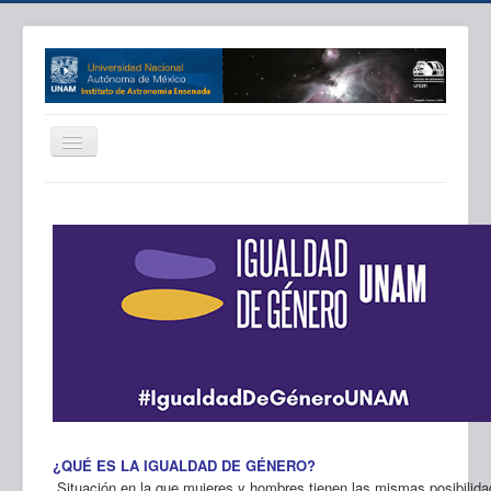
IAE
Directorio
Investigación
Docencia
Comunicación
Proyectos
Areas Apoyo
Asu. Internos
¿QUÉ ES LA IGUALDAD DE GÉNERO?
Situación en la que mujeres y hombres tienen las mismas posibilida