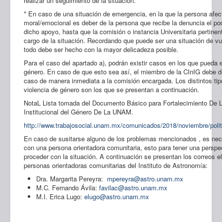
realizar un seguimiento de la situación.
* En caso de una situación de emergencia, en la que la persona afe
moral/emocional es deber de la persona que recibe la denuncia el pod
dicho apoyo, hasta que la comisión o instancia Universitaria pertine
cargo de la situación. Recordando que puede ser una situación de vu
todo debe ser hecho con la mayor delicadeza posible.
Para el caso del apartado a), podrán existir casos en los que pueda e
género. En caso de que esto sea así, el miembro de la CInIG debe de
caso de manera inmediata a la comisión encargada. Los distintos ti
violencia de género son los que se presentan a continuación.
NotaL Lista tomada del Documento Básico para Fortalecimiento De L
Institucional del Género De La UNAM.
http://www.trabajosocial.unam.mx/comunicados/2018/noviembre/poli
En caso de susitarse alguno de los problemas mencionados , es ne
con una persona orientadora comunitaria, esto para tener una perspe
proceder con la situación. A continuación se presentan los correos e
personas orientadoras comunitarias del Instituto de Astronomía:
Dra. Margarita Pereyra:
mpereyra@astro.unam.mx
M.C. Fernando Ávila:
favilac@astro.unam.mx
M.I. Erica Lugo:
elugo@astro.unam.mx