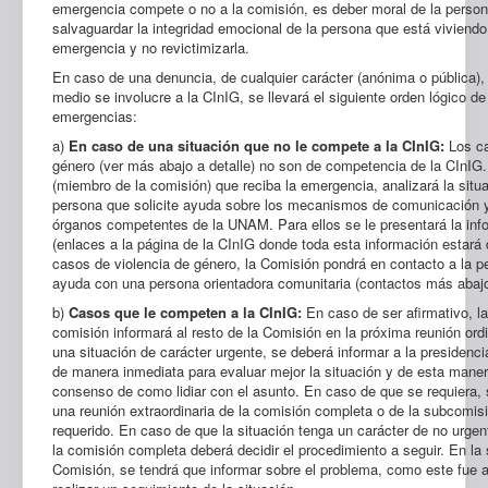
emergencia compete o no a la comisión, es deber moral de la person
salvaguardar la integridad emocional de la persona que está viviendo
emergencia y no revictimizarla.
En caso de una denuncia, de cualquier carácter (anónima o pública), 
medio se involucre a la CInIG, se llevará el siguiente orden lógico d
emergencias:
a)
En caso de una situación que no le compete a la CInIG:
Los ca
género (ver más abajo a detalle) no son de competencia de la CInIG
(miembro de la comisión) que reciba la emergencia, analizará la situa
persona que solicite ayuda sobre los mecanismos de comunicación y
órganos competentes de la UNAM. Para ellos se le presentará la inf
(enlaces a la página de la CInIG donde toda esta información estará 
casos de violencia de género, la Comisión pondrá en contacto a la pe
ayuda con una persona orientadora comunitaria (contactos más abaj
b)
Casos que le competen a la CInIG:
En caso de ser afirmativo, l
comisión informará al resto de la Comisión en la próxima reunión ord
una situación de carácter urgente, se deberá informar a la presidencia
de manera inmediata para evaluar mejor la situación y de esta maner
consenso de como lidiar con el asunto. En caso de que se requiera,
una reunión extraordinaria de la comisión completa o de la subcomis
requerido. En caso de que la situación tenga un carácter de no urgen
la comisión completa deberá decidir el procedimiento a seguir. En la 
Comisión, se tendrá que informar sobre el problema, como este fue a