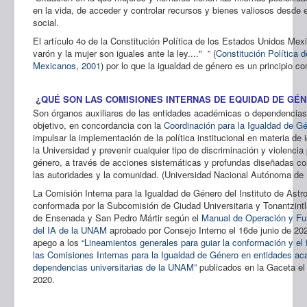
Sedes
en la vida, de acceder y controlar recursos y bienes valiosos desde e
social.
UNAM
El artículo 4o de la Constitución Política de los Estados Unidos Mex
varón y la mujer son iguales ante la ley...." ” (
Constitución Política 
Mexicanos, 2001
) por lo que la igualdad de género es un principio co
¿QUÉ SON LAS COMISIONES INTERNAS DE EQUIDAD DE GÉ
Son órganos auxiliares de las entidades académicas o dependencias 
objetivo, en concordancia con la
Coordinación para la Igualdad de G
impulsar la implementación de la política institucional en materia de
la Universidad y prevenir cualquier tipo de discriminación y violencia
género, a través de acciones sistemáticas y profundas diseñadas con
las autoridades y la comunidad. (Universidad Nacional Autónoma de
La Comisión Interna para la Igualdad de Género del Instituto de Ast
conformada por la Subcomisión de Ciudad Universitaria y Tonantzint
de Ensenada y San Pedro Mártir según el
Manual de Operación y Fu
del IA de la UNAM
aprobado por Consejo Interno el 16de junio de 20
apego a los “
Lineamientos generales para guiar la conformación y el
las Comisiones Internas para la Igualdad de Género en entidades a
dependencias universitarias de la UNAM
” publicados en la Gaceta e
2020.