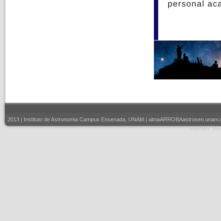
2013 | Instituto de Astronomia Campus Ensenada, UNAM | almaARROBAastrosen.unam.mx |
Templates Joo