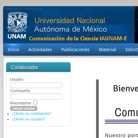
Template by themegoat
Inicio
Actividades
Publicaciones
Material
Solici
Colaborador
Usuario
Contraseña
Recordarme
¿Olvido su contraseña?
¿Olvido su usuario?