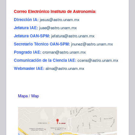
Correo Electrónico Instituto de Astronomía:
Dirección IA:
jesus@astro.unam.mx
Jefatura IAE:
juae@astro.unam.mx
Jefatura OAN-SPM:
jefatura@astro.unam.mx
Secretario Técnico OAN-SPM:
jnunez@astro.unam.mx
Posgrado IAE:
croman@astro.unam.mx
Comunicación de la Ciencia IAE:
ccens@astro.unam.mx
Webmaster IAE:
alma@astro.unam.mx
Mapa / Map