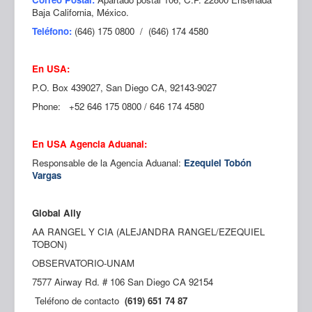
Sedes
Baja California, México.
UNAM
Teléfono:
(646) 175 0800 / (646) 174 4580
En USA:
P.O. Box 439027, San Diego CA, 92143-9027
Phone: +52 646 175 0800 / 646 174 4580
En USA Agencia Aduanal:
Responsable de la Agencia Aduanal:
Ezequiel Tobón
Vargas
Global Ally
AA RANGEL Y CIA (ALEJANDRA RANGEL/EZEQUIEL
TOBON)
OBSERVATORIO-UNAM
7577 Airway Rd. # 106 San Diego CA 92154
Teléfono de contacto
(619) 651 74 87