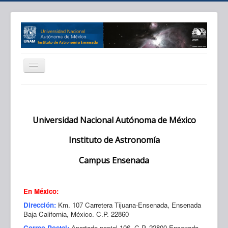
IAE
Directorio
Universidad Nacional Autónoma de México
Investigación
Instituto de Astronomía
Docencia
Campus Ensenada
Comunicación
Proyectos
En México:
Areas Apoyo
Dirección:
Km. 107 Carretera Tijuana-Ensenada, Ensenada
Asu. Internos
Baja California, México. C.P. 22860
Correo Postal:
Apartado postal 106, C.P. 22800 Ensenada