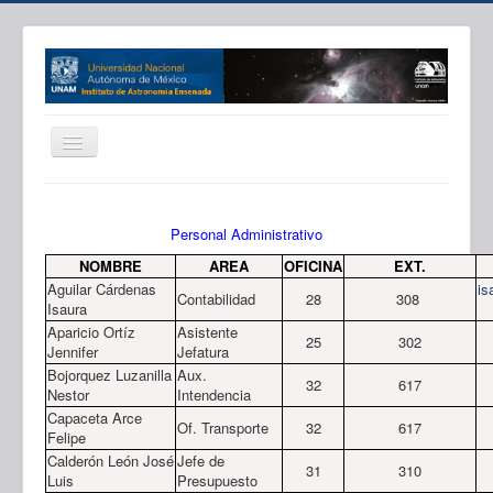
IAE
Directorio
Personal Administrativo
NOMBRE
AREA
OFICINA
EXT.
Investigación
Aguilar Cárdenas
is
Contabilidad
28
308
Isaura
Docencia
Aparicio Ortíz
Asistente
25
302
Comunicación
Jennifer
Jefatura
Bojorquez Luzanilla
Aux.
Proyectos
32
617
Nestor
Intendencia
Capaceta Arce
Areas Apoyo
Of. Transporte
32
617
Felipe
Asu. Internos
Calderón León José
Jefe de
31
310
Luis
Presupuesto