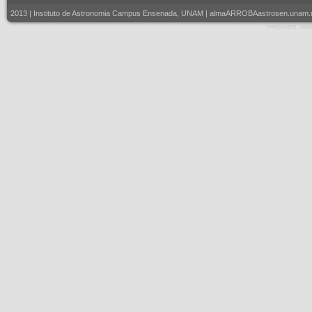
2013 | Instituto de Astronomia Campus Ensenada, UNAM | almaARROBAastrosen.unam.mx |
Templates Joo