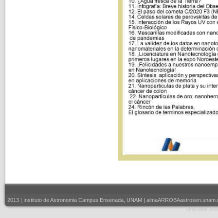
2013 | Instituto de Astronomia Campus Ensenada, UNAM | almaARROBAastrosen.unam.mx |
Templates Joo