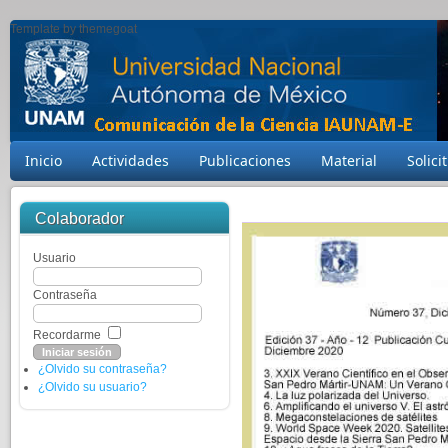
Template by themegoat
Inicio
Actividades
Publicaciones
Material
Solici
Colaborador
Usuario
Contraseña
Recordarme
¿Olvido su contraseña?
¿Olvido su usuario?