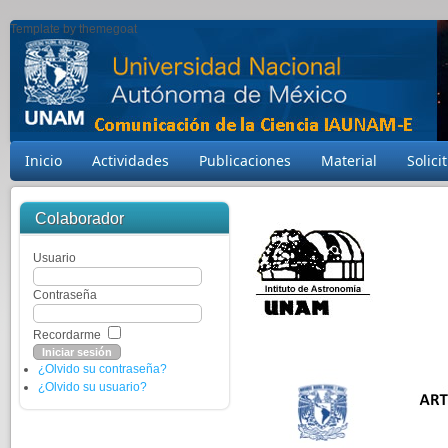
Template by themegoat
Inicio
Actividades
Publicaciones
Material
Solici
Colaborador
Usuario
Contraseña
Recordarme
¿Olvido su contraseña?
¿Olvido su usuario?