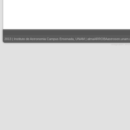
2013 | Instituto de Astronomia Campus Ensenada, UNAM | almaARROBAastrosen.unam.mx |
Templates Joo