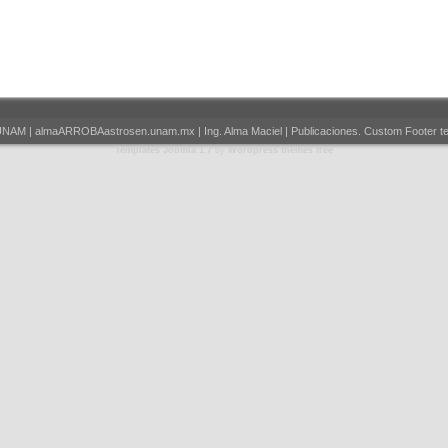
UNAM | almaARROBAastrosen.unam.mx | Ing. Alma Maciel | Publicaciones. Custom Footer te
Templates Joomla 1.7
by
Wordpress themes free