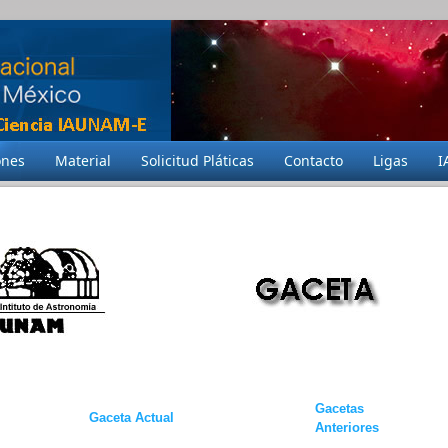
ones
Material
Solicitud Pláticas
Contacto
Ligas
I
Gacetas
Gaceta Actual
Anteriores