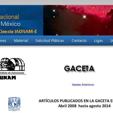
ones
Material
Solicitud Pláticas
Contacto
Ligas
I
Gacetas Anteriores