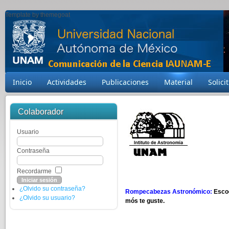
Template by themegoat
Inicio
Actividades
Publicaciones
Material
Solici
Colaborador
Usuario
Contraseña
Recordarme
¿Olvido su contraseña?
Rompecabezas Astronómico:
Esco
¿Olvido su usuario?
mós te guste.