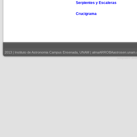
Serpientes y Escaleras
Crucigrama
2013 | Instituto de Astronomia Campus Ensenada, UNAM | almaARROBAastrosen.unam.mx |
Templates Joo