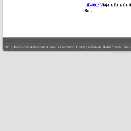
LIB-001:
Viaje a Baja Cal
Sol.
2013 | Instituto de Astronomia Campus Ensenada, UNAM | almaARROBAastrosen.unam.mx |
Templates Joo