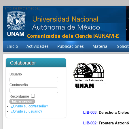
Template by themegoat
Inicio
Actividades
Publicaciones
Material
Solici
Colaborador
Usuario
Contraseña
Recordarme
¿Olvido su contraseña?
¿Olvido su usuario?
LIB-003:
Derecho a Cielo
LIB-002:
Frontera Astron